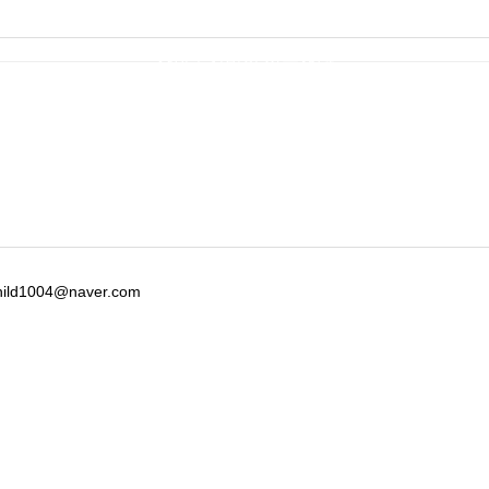
사회복지법인 삼육재단
hild1004@naver.com