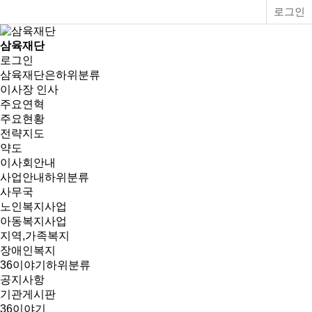
로그인
삼육재단
로그인
삼육재단은
하위분류
이사장 인사
주요연혁
주요현황
전략지도
약도
이사회안내
사업안내
하위분류
사무국
노인복지사업
아동복지사업
지역,가족복지
장애인복지
36이야기
하위분류
공지사항
기관게시판
36이야기